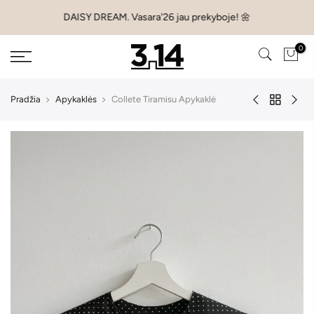
Pereiti
DAISY DREAM. Vasara'26 jau prekyboje! 🌼
prie
turinio
0
Pradžia
Apykaklės
Collete Tiramisu Apykaklė