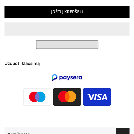
ĮDĖTI Į KREPŠELĮ
Užduoti klausimą