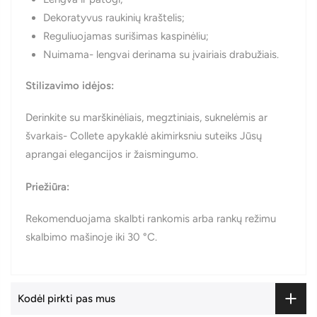
Dekoratyvus raukinių kraštelis;
Reguliuojamas surišimas kaspinėliu;
Nuimama- lengvai derinama su įvairiais drabužiais.
Stilizavimo idėjos:
Derinkite su marškinėliais, megztiniais, suknelėmis ar
švarkais- Collete apykaklė akimirksniu suteiks Jūsų
aprangai elegancijos ir žaismingumo.
Priežiūra:
Rekomenduojama skalbti rankomis arba rankų režimu
skalbimo mašinoje iki 30 °C.
Kodėl pirkti pas mus