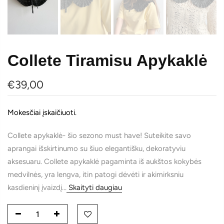
Collete Tiramisu Apykaklė
€39,00
Mokesčiai įskaičiuoti.
Collete apykaklė- šio sezono must have! Suteikite savo
aprangai išskirtinumo su šiuo elegantišku, dekoratyviu
aksesuaru. Collete apykaklė pagaminta iš aukštos kokybės
medvilnės, yra lengva, itin patogi dėvėti ir akimirksniu
kasdieninį įvaizdį...
Skaityti daugiau