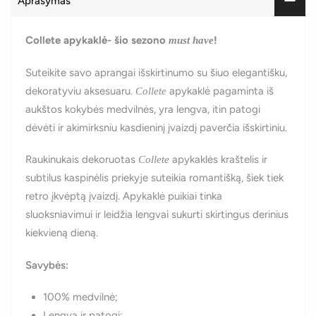
Aprašymas
Collete apykaklė- šio sezono
!
must have
Suteikite savo aprangai išskirtinumo su šiuo elegantišku,
dekoratyviu aksesuaru.
apykaklė pagaminta iš
Collete
aukštos kokybės medvilnės, yra lengva, itin patogi
dėvėti ir akimirksniu kasdieninį įvaizdį paverčia išskirtiniu.
Raukinukais dekoruotas
apykaklės kraštelis ir
Collete
subtilus kaspinėlis priekyje suteikia romantišką, šiek tiek
retro įkvėptą įvaizdį. Apykaklė puikiai tinka
sluoksniavimui ir leidžia lengvai sukurti skirtingus derinius
kiekvieną dieną.
Savybės:
100% medvilnė;
Lengva ir patogi;