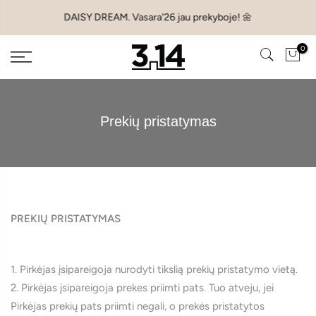
Pereiti
DAISY DREAM. Vasara'26 jau prekyboje! 🌼
prie
turinio
0
Prekių pristatymas
PREKIŲ PRISTATYMAS
1. Pirkėjas įsipareigoja nurodyti tikslią prekių pristatymo vietą.
2. Pirkėjas įsipareigoja prekes priimti pats. Tuo atveju, jei
Pirkėjas prekių pats priimti negali, o prekės pristatytos