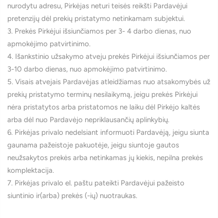
nurodytu adresu, Pirkėjas neturi teisės reikšti Pardavėjui
pretenzijų dėl prekių pristatymo netinkamam subjektui.
3. Prekės Pirkėjui išsiunčiamos per 3- 4 darbo dienas, nuo
apmokėjimo patvirtinimo.
4. Išankstinio užsakymo atveju prekės Pirkėjui išsiunčiamos per
3-10 darbo dienas, nuo apmokėjimo patvirtinimo.
5. Visais atvejais Pardavėjas atleidžiamas nuo atsakomybės už
prekių pristatymo terminų nesilaikymą, jeigu prekės Pirkėjui
nėra pristatytos arba pristatomos ne laiku dėl Pirkėjo kaltės
arba dėl nuo Pardavėjo nepriklausančių aplinkybių.
6. Pirkėjas privalo nedelsiant informuoti Pardavėją, jeigu siunta
gaunama pažeistoje pakuotėje, jeigu siuntoje gautos
neužsakytos prekės arba netinkamas jų kiekis, nepilna prekės
komplektacija.
7. Pirkėjas privalo el. paštu pateikti Pardavėjui pažeisto
siuntinio ir(arba) prekės (-ių) nuotraukas.