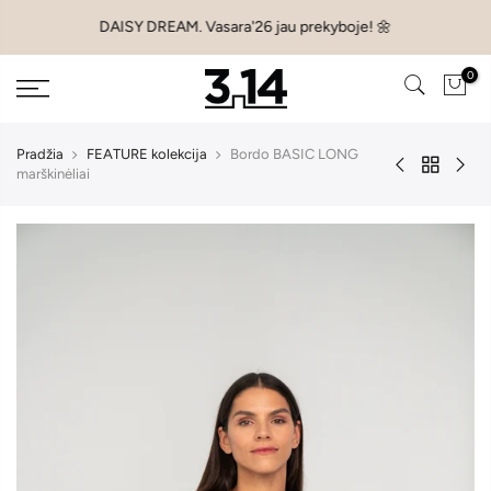
Pereiti
DAISY DREAM. Vasara'26 jau prekyboje! 🌼
prie
turinio
0
Pradžia
FEATURE kolekcija
Bordo BASIC LONG
marškinėliai