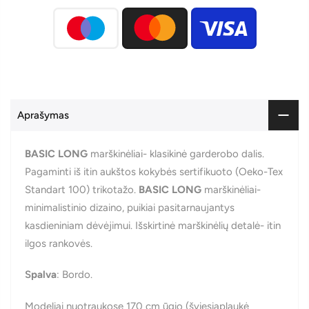
Aprašymas
BASIC LONG
marškinėliai- klasikinė garderobo dalis.
Pagaminti iš itin aukštos kokybės sertifikuoto (Oeko-Tex
Standart 100) trikotažo.
BASIC LONG
marškinėliai-
minimalistinio dizaino, puikiai pasitarnaujantys
kasdieniniam dėvėjimui. Išskirtinė marškinėlių detalė- itin
ilgos rankovės.
S
palva
: Bordo.
Modeliai nuotraukose 170 cm ūgio (šviesiaplaukė