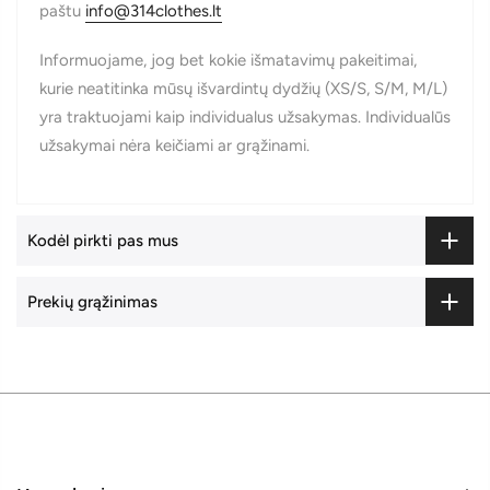
paštu
info@314clothes.lt
Informuojame, jog bet kokie išmatavimų pakeitimai,
kurie neatitinka mūsų išvardintų dydžių (XS/S, S/M, M/L)
yra traktuojami kaip individualus užsakymas. Individualūs
užsakymai nėra keičiami ar grąžinami.
Kodėl pirkti pas mus
Prekių grąžinimas