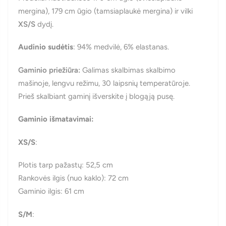
mergina), 179 cm ūgio (tamsiaplaukė mergina) ir vilki
XS/S
dydį.
Audinio sudėtis
: 94% medvilė, 6% elastanas.
Gaminio priežiūra:
Galimas skalbimas
skalbimo
mašinoje
, lengvu režimu, 30 laipsnių temperatūroje.
Prieš skalbiant gaminį išverskite į blogąją pusę.
Gaminio išmatavimai:
XS/S
:
Plotis tarp pažastų: 52,5 cm
Rankovės ilgis (nuo kaklo): 72 cm
Gaminio ilgis: 61 cm
S/M
: