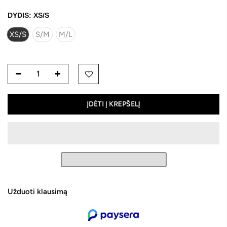
DYDIS:
XS/S
XS/S
S/M
M/L
ĮDĖTI Į KREPŠELĮ
Užduoti klausimą