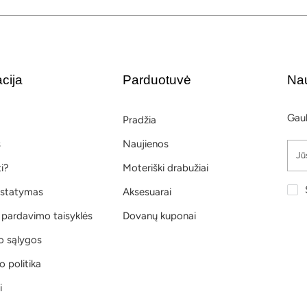
cija
Parduotuvė
Nau
Gauk
Pradžia
s
Naujienos
ti?
Moteriški drabužiai
ristatymas
Aksesuarai
 pardavimo taisyklės
Dovanų kuponai
o sąlygos
 politika
i