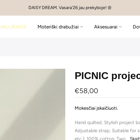
DAISY DREAM. Vasara'26 jau prekyboje! 🌼
NAUJIENOS
Moteriški drabužiai
Aksesuarai
Do
PICNIC projec
€58,00
Mokesčiai įskaičiuoti.
Hand quilted; Stylish project b
Adjustable strap; Suitable for 
etc.); 100% cotton; Two...
Skait