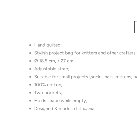
Hand quilted;
Stylish project bag for knitters and other crafters;
Ø 18,5 cm, ↕ 27 cm;
Adjustable strap;
Suitable for small projects (socks, hats, mittens, 
100% cotton;
Two pockets;
Holds shape while empty;
Designed & made in Lithuania