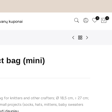
0
0
vanų kuponai
t bag (mini)
ag for knitters and other crafters; Ø 18,5 cm, ↕ 27 cm;
small projects (socks, hats, mittens, baby sweaters
yti daugiau