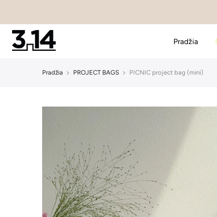
Pereiti
prie
turinio
Pradžia
Pradžia
PROJECT BAGS
PICNIC project bag (mini)