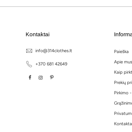
Kontaktai
Informa
info@314clothes.lt
Paieška
Apie mu
+370 681 42649
Kaip pirk
Prekių p
Pirkimo -
Grąžinim
Privatumo
Kontakta