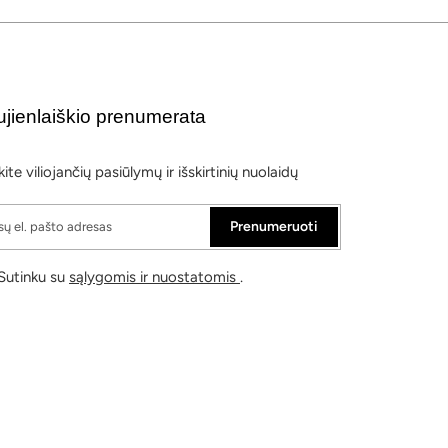
jienlaiškio prenumerata
ite viliojančių pasiūlymų ir išskirtinių nuolaidų
Prenumeruoti
Sutinku su
sąlygomis ir nuostatomis
.