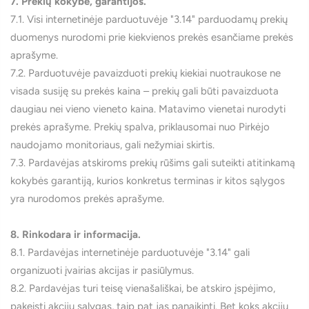
7. Prekių kokybė, garantijos.
7.1. Visi internetinėje parduotuvėje "3.14" parduodamų prekių
duomenys nurodomi prie kiekvienos prekės esančiame prekės
aprašyme.
7.2. Parduotuvėje pavaizduoti prekių kiekiai nuotraukose ne
visada susiję su prekės kaina – prekių gali būti pavaizduota
daugiau nei vieno vieneto kaina. Matavimo vienetai nurodyti
prekės aprašyme. Prekių spalva, priklausomai nuo Pirkėjo
naudojamo monitoriaus, gali nežymiai skirtis.
7.3. Pardavėjas atskiroms prekių rūšims gali suteikti atitinkamą
kokybės garantiją, kurios konkretus terminas ir kitos sąlygos
yra nurodomos prekės aprašyme.
8. Rinkodara ir informacija.
8.1. Pardavėjas internetinėje parduotuvėje "3.14" gali
organizuoti įvairias akcijas ir pasiūlymus.
8.2. Pardavėjas turi teisę vienašališkai, be atskiro įspėjimo,
pakeisti akcijų sąlygas, taip pat jas panaikinti. Bet koks akcijų