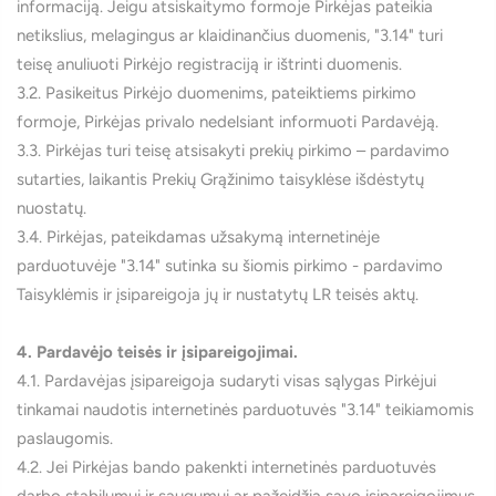
informaciją. Jeigu atsiskaitymo formoje Pirkėjas pateikia
netikslius, melagingus ar klaidinančius duomenis, "3.14" turi
teisę anuliuoti Pirkėjo registraciją ir ištrinti duomenis.
3.2. Pasikeitus Pirkėjo duomenims, pateiktiems pirkimo
formoje, Pirkėjas privalo nedelsiant informuoti Pardavėją.
3.3. Pirkėjas turi teisę atsisakyti prekių pirkimo – pardavimo
sutarties, laikantis Prekių Grąžinimo taisyklėse išdėstytų
nuostatų.
3.4. Pirkėjas, pateikdamas užsakymą internetinėje
parduotuvėje "3.14" sutinka su šiomis pirkimo - pardavimo
Taisyklėmis ir įsipareigoja jų ir nustatytų LR teisės aktų.
4. Pardavėjo teisės ir įsipareigojimai.
4.1. Pardavėjas įsipareigoja sudaryti visas sąlygas Pirkėjui
tinkamai naudotis internetinės parduotuvės "3.14" teikiamomis
paslaugomis.
4.2. Jei Pirkėjas bando pakenkti internetinės parduotuvės