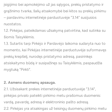
įsigijimo bei apmokėjimo už jas sąlygos, prekių pristatymo ir
grąžinimo tvarka, šalių atsakomybė bei kitos su prekių pirkimu
– pardavimu internetinėje parduotuvėje "3.14" susijusios
nuostatos.
1.2. Pirkėjas, pateikdamas užsakymą patvirtina, kad sutinka su
šiomis Taisyklėmis.
1.3. Sutartis tarp Pirkėjo ir Pardavėjo laikoma sudaryta nuo to
momento, kai Pirkėjas internetinėje parduotuvėje suformavęs
prekių krepšelį, nurodęs pristatymo adresą, pasirinkęs
atsiskaitymo būdą ir susipažinęs su Taisyklėmis, paspaudžia
mygtuką "Pirkti".
2. Asmens duomenų apsauga.
2.1. Užsisakant prekes internetinėje parduotuvėje "3.14",
pirkėjas privalo pateikti pirkimo metu prašomus duomenis:
vardą, pavardę, adresą ir elektroninio pašto adresą.
2.2. Pirkėjas yra atsakingas už teisingų duomenų pirkimo metu