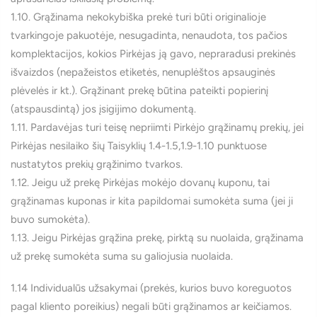
1.10. Grąžinama nekokybiška prekė turi būti originalioje
tvarkingoje pakuotėje, nesugadinta, nenaudota, tos pačios
komplektacijos, kokios Pirkėjas ją gavo, nepraradusi prekinės
išvaizdos (nepažeistos etiketės, nenuplėštos apsauginės
plėvelės ir kt.). Grąžinant prekę būtina pateikti popierinį
(atspausdintą) jos įsigijimo dokumentą.
1.11. Pardavėjas turi teisę nepriimti Pirkėjo grąžinamų prekių, jei
Pirkėjas nesilaiko šių Taisyklių 1.4-1.5,1.9-1.10 punktuose
nustatytos prekių grąžinimo tvarkos.
1.12. Jeigu už prekę Pirkėjas mokėjo dovanų kuponu, tai
grąžinamas kuponas ir kita papildomai sumokėta suma (jei ji
buvo sumokėta).
1.13. Jeigu Pirkėjas grąžina prekę, pirktą su nuolaida, grąžinama
už prekę sumokėta suma su galiojusia nuolaida.
1.14 Individualūs užsakymai (prekės, kurios buvo koreguotos
pagal kliento poreikius) negali būti grąžinamos ar keičiamos.