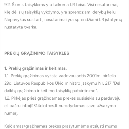
9.2. Šioms taisyklėms yra taikoma LR teisė. Visi nesutarimai,
kilę dėl šių taisyklių vykdymo, yra sprendžiami derybų keliu.
Nepavykus susitarti, nesutarimai yra sprendžiami LR įstatymų
nustatyta tvarka.
PREKIŲ GRĄŽINIMO TAISYKLĖS
1. Prekių grąžinimas ir keitimas.
1.1. Prekių grąžinimas vyksta vadovaujantis 2001m. birželio
29d. Lietuvos Respublikos Ūkio ministro įsakymu Nr. 217 "Dėl
daiktų grąžinimo ir keitimo taisyklių patvirtinimo".
1.2. Pirkėjas prieš grąžindamas prekes susisiekia su pardavėju
el. paštu info@314clothes.lt nurodydamas savo užsakymo
numerį.
Keičiamas/grąžinamas prekes prašytumėme atsiųsti mums