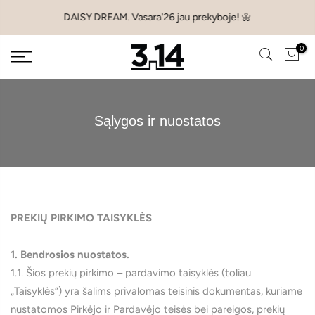
Pereiti
DAISY DREAM. Vasara'26 jau prekyboje! 🌼
prie
turinio
0
Sąlygos ir nuostatos
PREKIŲ PIRKIMO TAISYKLĖS
1. Bendrosios nuostatos.
1.1. Šios prekių pirkimo – pardavimo taisyklės (toliau
„Taisyklės“) yra šalims privalomas teisinis dokumentas, kuriame
nustatomos Pirkėjo ir Pardavėjo teisės bei pareigos, prekių