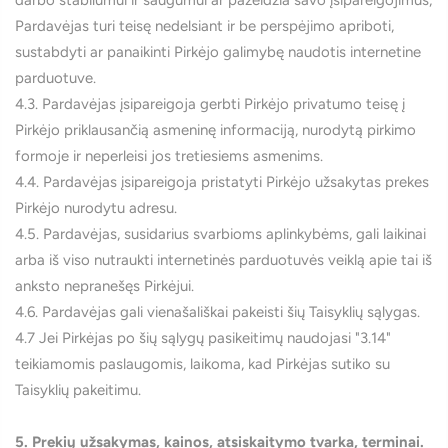
darbo stabilumui ir saugumui ar pažeidžia savo įsipareigojimus,
Pardavėjas turi teisę nedelsiant ir be perspėjimo apriboti,
sustabdyti ar panaikinti Pirkėjo galimybę naudotis internetine
parduotuve.
4.3. Pardavėjas įsipareigoja gerbti Pirkėjo privatumo teisę į
Pirkėjo priklausančią asmeninę informaciją, nurodytą pirkimo
formoje ir neperleisi jos tretiesiems asmenims.
4.4. Pardavėjas įsipareigoja pristatyti Pirkėjo užsakytas prekes
Pirkėjo nurodytu adresu.
4.5. Pardavėjas, susidarius svarbioms aplinkybėms, gali laikinai
arba iš viso nutraukti internetinės parduotuvės veiklą apie tai iš
anksto nepranešęs Pirkėjui.
4.6. Pardavėjas gali vienašališkai pakeisti šių Taisyklių sąlygas.
4.7 Jei Pirkėjas po šių sąlygų pasikeitimų naudojasi "3.14"
teikiamomis paslaugomis, laikoma, kad Pirkėjas sutiko su
Taisyklių pakeitimu.
5. Prekių užsakymas, kainos, atsiskaitymo tvarka, terminai.