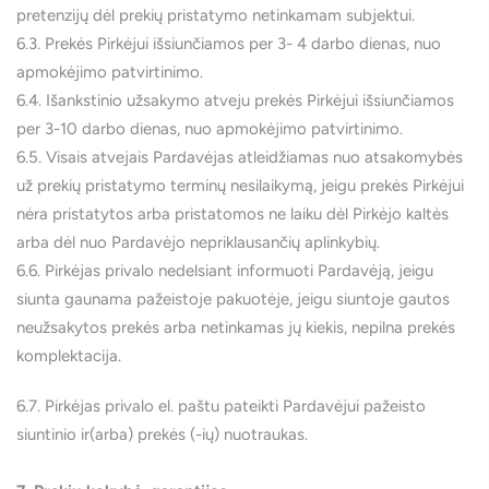
pretenzijų dėl prekių pristatymo netinkamam subjektui.
6.3. Prekės Pirkėjui išsiunčiamos per 3- 4 darbo dienas, nuo
apmokėjimo patvirtinimo.
6.4. Išankstinio užsakymo atveju prekės Pirkėjui išsiunčiamos
per 3-10 darbo dienas, nuo apmokėjimo patvirtinimo.
6.5. Visais atvejais Pardavėjas atleidžiamas nuo atsakomybės
už prekių pristatymo terminų nesilaikymą, jeigu prekės Pirkėjui
nėra pristatytos arba pristatomos ne laiku dėl Pirkėjo kaltės
arba dėl nuo Pardavėjo nepriklausančių aplinkybių.
6.6. Pirkėjas privalo nedelsiant informuoti Pardavėją, jeigu
siunta gaunama pažeistoje pakuotėje, jeigu siuntoje gautos
neužsakytos prekės arba netinkamas jų kiekis, nepilna prekės
komplektacija.
6.7. Pirkėjas privalo el. paštu pateikti Pardavėjui pažeisto
siuntinio ir(arba) prekės (-ių) nuotraukas.