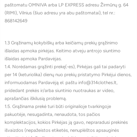
paštomatu OMNIVA arba LP EXPRESS adresu Žirmūnų g. 64
(RIMI), Vilnius (šiuo adresu yra abu paštomatai), tel nr.:
868142649
1.3 Grąžinamų kokybiškų arba keičiamų prekių grąžinimo
išlaidas apmoka pirkėjas. Keitimo atveju antrojo siuntimo
išlaidas apmoka Pardavėjas.
1.4. Norėdamas grąžinti prekę(-es), Pirkėjas gali tai padaryti
per 14 (keturiolika) dienų nuo prekių pristatymo Pirkėjui dienos,
informuodamas Pardavėją el. paštu info@314clothes.lt,
pridedant prekės ir/arba siuntinio nuotraukas ar video,
aprašančias iškilusią problemą.
1.5. Grąžinama prekė turi būti originalioje tvarkingoje
pakuotėje, nesugadinta, nenaudota, tos pačios
komplektacijos, kokios Pirkėjas ją gavo, nepraradusi prekinės
išvaizdos (nepažeistos etiketės, nenuplėštos apsauginės