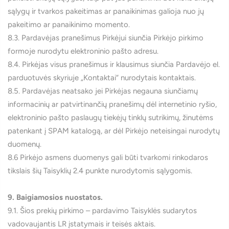
sąlygų ir tvarkos pakeitimas ar panaikinimas galioja nuo jų
pakeitimo ar panaikinimo momento.
8.3. Pardavėjas pranešimus Pirkėjui siunčia Pirkėjo pirkimo
formoje nurodytu elektroninio pašto adresu.
8.4. Pirkėjas visus pranešimus ir klausimus siunčia Pardavėjo el.
parduotuvės skyriuje „Kontaktai“ nurodytais kontaktais.
8.5. Pardavėjas neatsako jei Pirkėjas negauna siunčiamų
informacinių ar patvirtinančių pranešimų dėl internetinio ryšio,
elektroninio pašto paslaugų tiekėjų tinklų sutrikimų, žinutėms
patenkant į SPAM katalogą, ar dėl Pirkėjo neteisingai nurodytų
duomenų.
8.6 Pirkėjo asmens duomenys gali būti tvarkomi rinkodaros
tikslais šių Taisyklių 2.4 punkte nurodytomis sąlygomis.
9. Baigiamosios nuostatos.
9.1. Šios prekių pirkimo – pardavimo Taisyklės sudarytos
vadovaujantis LR įstatymais ir teisės aktais.