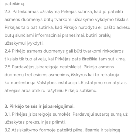
pateikimą.
2.3. Pateikdamas užsakymą Pirkėjas sutinka, kad jo pateikti
asmens duomenys būtų tvarkomi užsakymo vykdymo tikslais.
Pirkėjas taip pat sutinka, kad Pirkėjo nurodytu el. pašto adresu
būtų siunčiami informaciniai pranešimai, būtini prekių
užsakymui įvykdyti.
2.4 Pirkėjo asmens duomenys gali būti tvarkomi rinkodaros
tikslais tik tuo atveju, kai Pirkėjas pats išreiškia tam sutikimą.
2.5 Pardavėjas įsipareigoja neatskleisti Pirkėjo asmens
duomenų tretiesiems asmenims, išskyrus kai to reikalauja
kompetentinga Valstybės institucija LR įstatymų numatytais
atvejais arba atskiru rašytiniu Pirkėjo sutikimu.
3. Pirkėjo teisės ir įsipareigojimai.
3.1. Pirkėjas įsipareigoja sumokėti Pardavėjui sutartą sumą už
užsakytas prekes, ir jas priimti.
3.2 Atsiskaitymo formoje pateikti pilną, išsamią ir teisingą