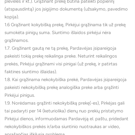
plėvelės ir kt.). Grąžinant prekę būtina pateikti popierinį
(atspausdintą) jos įsigijimo dokumentą (užsakymo, pavedimo
kopija).
1.6 Grąžinant kokybišką prekę, Pirkėjui grąžinama tik už prekę
sumokėta pinigų suma. Siuntimo išlaidos pirkėjui nėra
grąžinamos.
1.7. Grąžinant gautą ne tą prekę, Pardavėjas įsipareigoja
pakeisti tokią prekę reikalinga preke. Neturint reikalingos
prekės, Pirkėjui grąžinami visi pinigai (už prekę, ir patirtas
faktines siuntimo išlaidas).
1.8. Kai grąžinama nekokybiška prekė, Pardavėjas įsipareigoja
pakeisti nekokybišką prekę analogiška preke arba grąžinti
Pirkėjui pinigus.
1.9. Norėdamas grąžinti nekokybišką prekę(-es), Pirkėjas gali
tai padaryti per 14 (keturiolika) dienų nuo prekių pristatymo
Pirkėjui dienos, informuodamas Pardavėją el. paštu, pridedant
nekokybiškos prekės ir/arba siuntinio nuotraukas ar video,
aprašančias iškilusią problemą.