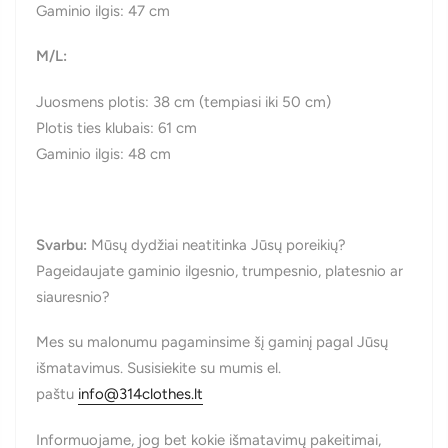
Gaminio ilgis: 47 cm
M/L:
Juosmens plotis: 38 cm (tempiasi iki 50 cm)
Plotis ties klubais: 61 cm
Gaminio ilgis: 48 cm
Svarbu:
Mūsų dydžiai neatitinka Jūsų poreikių?
Pageidaujate gaminio ilgesnio, trumpesnio, platesnio ar
siauresnio?
Mes su malonumu pagaminsime šį gaminį pagal Jūsų
išmatavimus. Susisiekite su mumis el.
paštu
info@314clothes.lt
Informuojame, jog bet kokie išmatavimų pakeitimai,