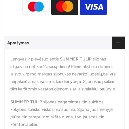
Aprašymas
Lengvas ir plevėsuojantis
SUMMER TULIP
sijonas-
atgaivina net karščiausią dieną! Minimalistinio dizaino,
laisvo kirpimo margas sijonukas nevaržo judesių,bei yra
nepakeičiamas vasaros kasdienybėje. Sijonukas puikiai
tiks karštomis vasaros dienomis ar laisvalaikiui pajūryje.
SUMMER TULIP
sijonas pagamintas itin aukštos
kokybės itališko viskozinio audinio. Sijono juosmenyje
įsiūta itin tampri ir minkšta guma, tad jausitės itin
komfortabiliai.