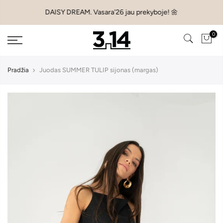
Pereiti
DAISY DREAM. Vasara'26 jau prekyboje! 🌼
prie
turinio
0
Pradžia
Juodas SUMMER TULIP sijonas (margas)