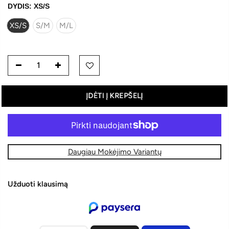
DYDIS:
XS/S
XS/S
S/M
M/L
ĮDĖTI Į KREPŠELĮ
Daugiau Mokėjimo Variantų
Užduoti klausimą