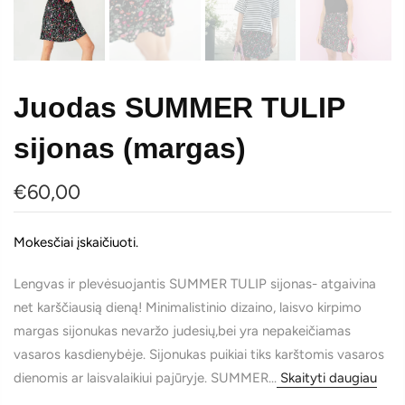
Juodas SUMMER TULIP
sijonas (margas)
€60,00
Mokesčiai įskaičiuoti.
Lengvas ir plevėsuojantis SUMMER TULIP sijonas- atgaivina
net karščiausią dieną! Minimalistinio dizaino, laisvo kirpimo
margas sijonukas nevaržo judesių,bei yra nepakeičiamas
vasaros kasdienybėje. Sijonukas puikiai tiks karštomis vasaros
dienomis ar laisvalaikiui pajūryje. SUMMER...
Skaityti daugiau