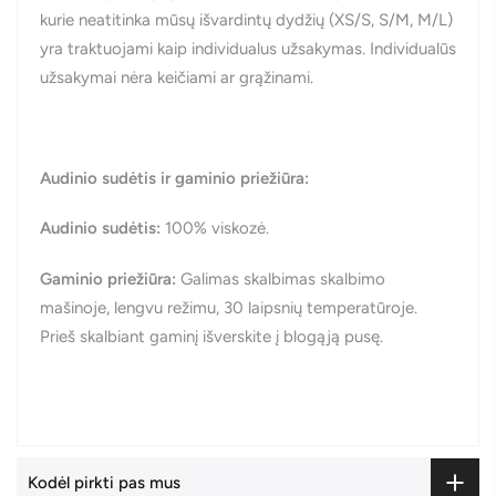
kurie neatitinka mūsų išvardintų dydžių (XS/S, S/M, M/L)
yra traktuojami kaip individualus užsakymas. Individualūs
užsakymai nėra keičiami ar grąžinami.
Audinio sudėtis ir gaminio priežiūra:
Audinio sudėtis
:
100% viskozė.
Gaminio priežiūra:
Galimas skalbimas skalbimo
mašinoje, lengvu režimu, 30 laipsnių temperatūroje.
Prieš skalbiant gaminį išverskite į blogąją pusę.
Kodėl pirkti pas mus