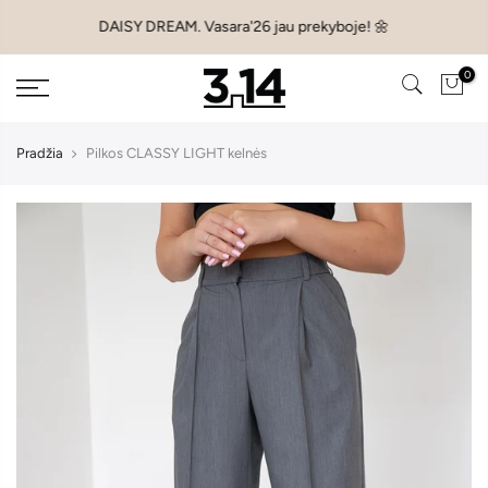
Pereiti
DAISY DREAM. Vasara'26 jau prekyboje! 🌼
prie
turinio
0
Pradžia
Pilkos CLASSY LIGHT kelnės