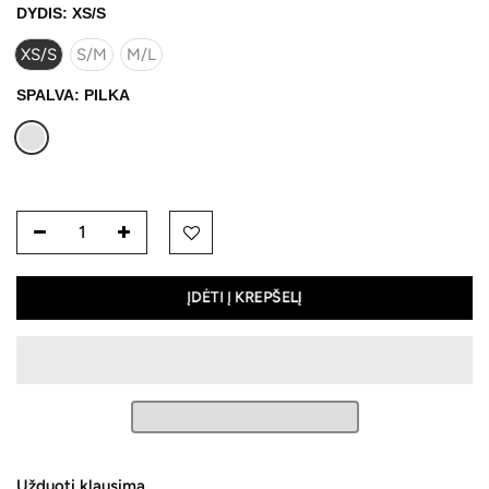
DYDIS:
XS/S
XS/S
S/M
M/L
SPALVA:
PILKA
ĮDĖTI Į KREPŠELĮ
Užduoti klausimą