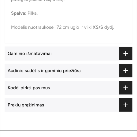
S
palva
: Pilka.
Modelis nuotraukose 172 cm ūgio ir vilki
XS/S
dydį.
Gaminio išmatavimai
Audinio sudėtis ir gaminio priežiūra
Kodėl pirkti pas mus
Prekių grąžinimas