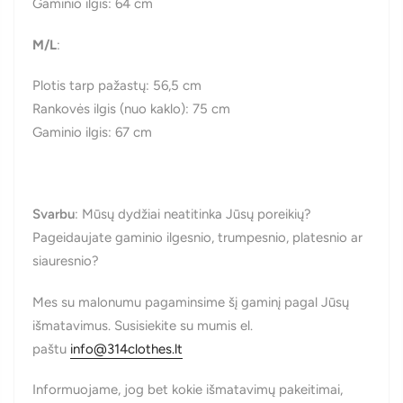
Gaminio ilgis: 64 cm
M/L
:
Plotis tarp pažastų: 56,5 cm
Rankovės ilgis (nuo kaklo): 75 cm
Gaminio ilgis: 67 cm
Svarbu
: Mūsų dydžiai neatitinka Jūsų poreikių?
Pageidaujate gaminio ilgesnio, trumpesnio, platesnio ar
siauresnio?
Mes su malonumu pagaminsime šį gaminį pagal Jūsų
išmatavimus. Susisiekite su mumis el.
paštu
info@314clothes.lt
Informuojame, jog bet kokie išmatavimų pakeitimai,