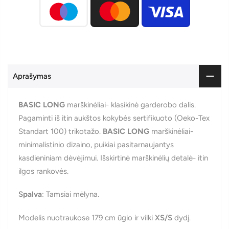
Aprašymas
BASIC LONG
marškinėliai- klasikinė garderobo dalis.
Pagaminti iš itin aukštos kokybės sertifikuoto (Oeko-Tex
Standart 100) trikotažo.
BASIC LONG
marškinėliai-
minimalistinio dizaino, puikiai pasitarnaujantys
kasdieniniam dėvėjimui. Išskirtinė marškinėlių detalė- itin
ilgos rankovės.
S
palva
: Tamsiai mėlyna.
Modelis nuotraukose 179 cm ūgio ir vilki
XS/S
dydį.