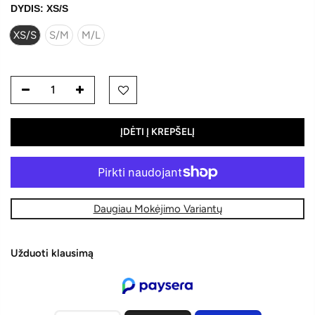
DYDIS:
XS/S
XS/S
S/M
M/L
ĮDĖTI Į KREPŠELĮ
Daugiau Mokėjimo Variantų
Užduoti klausimą