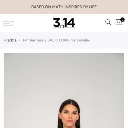
Pereiti
BASED ON MATH INSPIRED BY LIFE
prie
turinio
0
Pradžia
Tamsiai mėlyni BASIC LONG marškinėliai