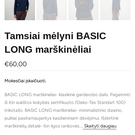
Tamsiai mėlyni BASIC
LONG marškinėliai
€60,00
Mokesčiai įskaičiuoti.
BASIC LONG marškinėliai- klasikinė garderobo dalis. Pagaminti
iš itin aukštos kokybės sertifikuoto (Oeko-Tex Standart 100)
trikotažo. BASIC LONG marškinėliai- minimalistinio dizaino,
puikiai pasitarnaujantys kasdieniniam dėvėjimui. Išskirtinė
marškinėlių detalė- itin ilgos rankovės....
Skaityti daugiau